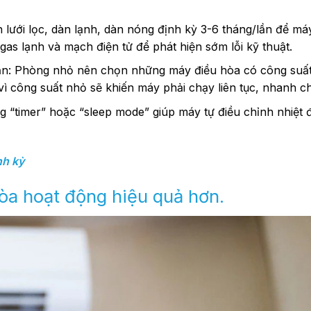
h lưới lọc, dàn lạnh, dàn nóng định kỳ 3-6 tháng/lần để má
gas lạnh và mạch điện tử để phát hiện sớm lỗi kỹ thuật.
ạn: Phòng nhỏ nên chọn những máy điều hòa có công suất
 công suất nhỏ sẽ khiến máy phải chạy liên tục, nhanh c
 “timer” hoặc “sleep mode” giúp máy tự điều chỉnh nhiệt đ
nh kỳ
òa hoạt động hiệu quả hơn.