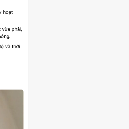
y hoạt
 vừa phải,
hóng.
ộ và thời