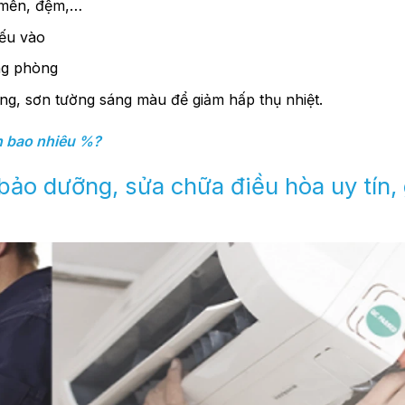
n mền, đệm,…
iếu vào
ng phòng
ng, sơn tường sáng màu để giảm hấp thụ nhiệt.
ện bao nhiêu %?
 bảo dưỡng, sửa chữa điều hòa uy tín, 