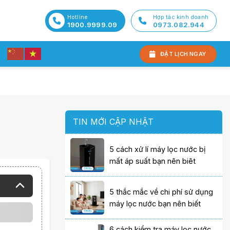
Hotline
Hợp tác kinh doanh
1900.9999.09
0973.082.944
ĐẶT LỊCH NGAY
TIN MỚI CẬP NHẬT
5 cách xử lí máy lọc nước bị
mất áp suất bạn nên biêt
5 thắc mắc về chi phí sử dụng
máy lọc nước bạn nên biết
6 cách kiểm tra máy lọc nước