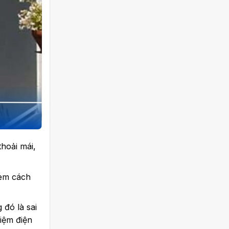
thoải mái,
rèm cách
 đó là sai
kiệm điện