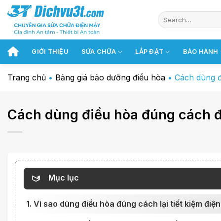
Chuyển
đến
nội
dung
GIỚI THIỆU
SỬA CHỮA
LẮP ĐẶT
BẢO HÀNH
Trang chủ
•
Bảng giá bảo dưỡng điều hòa
•
Cách dùng đ
Cách dùng điều hòa đúng cách để
Mục lục
1. Vì sao dùng điều hòa đúng cách lại tiết kiệm điệ