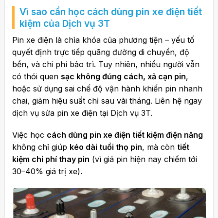
cần đúng thói quen
Vì sao cần học cách dùng pin xe điện tiết
kiệm của
Dịch vụ 3T
Để xe luôn khỏe, pin luôn bền cùng Dịch vụ
3T
Pin xe điện là chìa khóa của phương tiện – yếu tố
quyết định trực tiếp quãng đường di chuyển, độ
bền, và chi phí bảo trì. Tuy nhiên, nhiều người vẫn
có thói quen
sạc không đúng cách, xả cạn pin
,
hoặc sử dụng sai chế độ vận hành khiến pin nhanh
chai, giảm hiệu suất chỉ sau vài tháng. Liên hệ ngay
dịch vụ sửa pin xe điện tại Dịch vụ 3T.
Việc học
cách dùng pin xe điện tiết kiệm điện năng
không chỉ giúp
kéo dài tuổi thọ pin
, mà còn
tiết
kiệm chi phí thay pin
(vì giá pin hiện nay chiếm tới
30–40% giá trị xe).