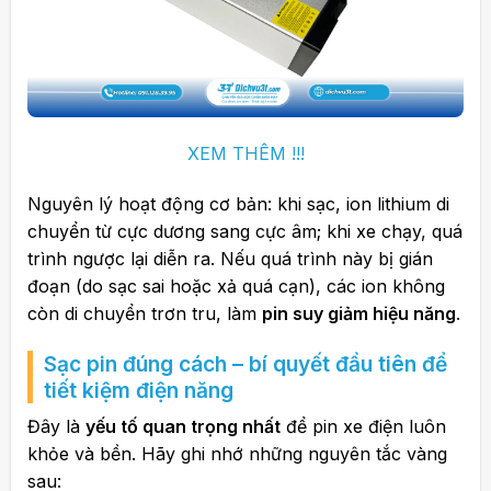
XEM THÊM !!!
Nguyên lý hoạt động cơ bản: khi sạc, ion lithium di
chuyển từ cực dương sang cực âm; khi xe chạy, quá
trình ngược lại diễn ra. Nếu quá trình này bị gián
đoạn (do sạc sai hoặc xả quá cạn), các ion không
còn di chuyển trơn tru, làm
pin suy giảm hiệu năng
.
Sạc pin đúng cách – bí quyết đầu tiên để
tiết kiệm điện năng
Đây là
yếu tố quan trọng nhất
để pin xe điện luôn
khỏe và bền. Hãy ghi nhớ những nguyên tắc vàng
sau: