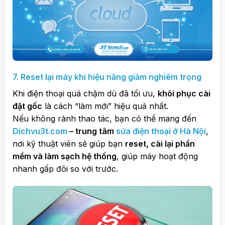
7. Reset lại máy khi hiệu năng giảm nghiêm trọng
Khi điện thoại quá chậm dù đã tối ưu,
khôi phục cài
đặt gốc
là cách “làm mới” hiệu quả nhất.
Nếu không rành thao tác, bạn có thể mang đến
Dichvu3t.com
– trung tâm
sửa điện thoại ở Hà Nội
,
nơi kỹ thuật viên sẽ giúp bạn
reset, cài lại phần
mềm và làm sạch hệ thống
, giúp máy hoạt động
nhanh gấp đôi so với trước.