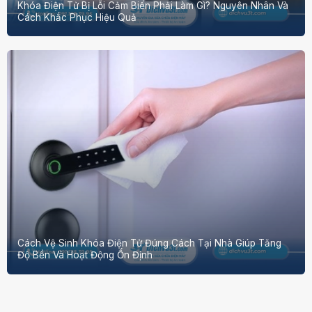
Khóa Điện Tử Bị Lỗi Cảm Biến Phải Làm Gì? Nguyên Nhân Và
Cách Khắc Phục Hiệu Quả
Cách Vệ Sinh Khóa Điện Tử Đúng Cách Tại Nhà Giúp Tăng
Độ Bền Và Hoạt Động Ổn Định