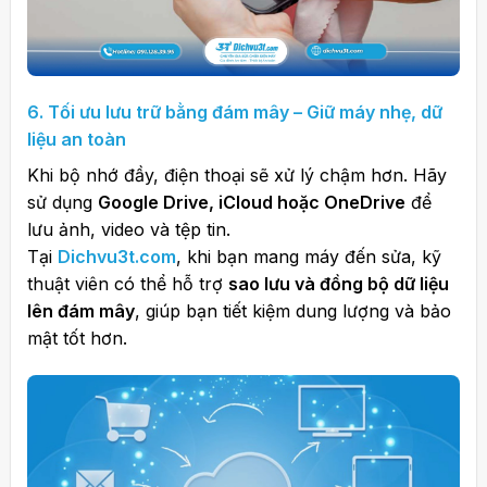
6. Tối ưu lưu trữ bằng đám mây – Giữ máy nhẹ, dữ
liệu an toàn
Khi bộ nhớ đầy, điện thoại sẽ xử lý chậm hơn. Hãy
sử dụng
Google Drive, iCloud hoặc OneDrive
để
lưu ảnh, video và tệp tin.
Tại
Dichvu3t.com
, khi bạn mang máy đến sửa, kỹ
thuật viên có thể hỗ trợ
sao lưu và đồng bộ dữ liệu
lên đám mây
, giúp bạn tiết kiệm dung lượng và bảo
mật tốt hơn.