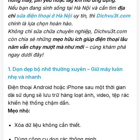
nóng máy, pin yếu hoặc lag khi mở ứng dụng
.
Nếu bạn đang sinh sống tại Hà Nội và cần tìm
địa
chỉ
sửa điện thoại ở Hà Nội
uy tín, thì
Dichvu3t.com
chính là lựa chọn hoàn hảo.
Không chỉ sửa chữa chuyên nghiệp, Dichvu3t.com
còn chia sẻ những
mẹo hữu ích giúp điện thoại lâu
năm vẫn chạy mượt mà như mới
– cùng khám phá
ngay dưới đây!
1. Dọn dẹp bộ nhớ thường xuyên – Giữ máy luôn
nhẹ và nhanh
Điện thoại Android hoặc iPhone sau một thời gian
dài sử dụng sẽ lưu trữ hàng loạt ảnh, video, tệp rác
khiến hệ thống chậm dần.
Mẹo nhỏ:
Xóa dữ liệu không cần thiết.
Dùng công cụ dọn rác thông minh.