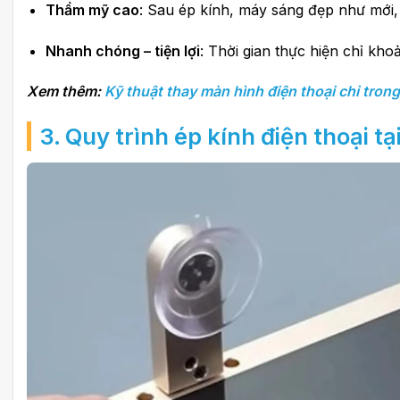
Thẩm mỹ cao
: Sau ép kính, máy sáng đẹp như mới,
Nhanh chóng – tiện lợi
: Thời gian thực hiện chỉ kho
Xem thêm:
Kỹ thuật thay màn hình điện thoại chỉ tron
3. Quy trình ép kính điện thoại t