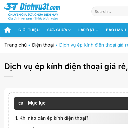
Chuyển
đến
nội
dung
GIỚI THIỆU
SỬA CHỮA
LẮP ĐẶT
BẢO HÀNH
Trang chủ
•
Điện thoại
•
Dịch vụ ép kính điện thoại giá
Dịch vụ ép kính điện thoại giá r
Mục lục
1. Khi nào cần ép kính điện thoại?