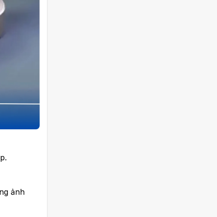
p.
ông ảnh