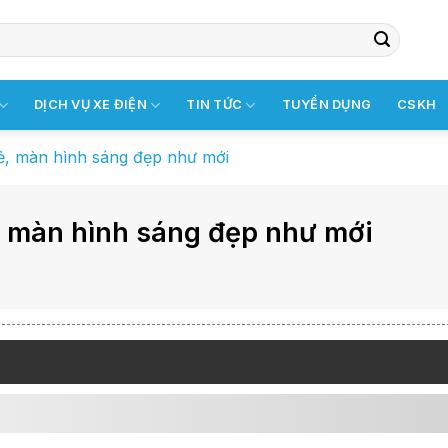
DỊCH VỤ XE ĐIỆN
TIN TỨC
TUYỂN DỤNG
CSKH
 rẻ, màn hình sáng đẹp như mới
ẻ, màn hình sáng đẹp như mới