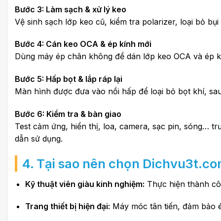
Bước 3: Làm sạch & xử lý keo
Vệ sinh sạch lớp keo cũ, kiểm tra polarizer, loại bỏ 
Bước 4: Cán keo OCA & ép kính mới
Dùng máy ép chân không để dán lớp keo OCA và ép kí
Bước 5: Hấp bọt & lắp ráp lại
Màn hình được đưa vào nồi hấp để loại bỏ bọt khí, sau 
Bước 6: Kiểm tra & bàn giao
Test cảm ứng, hiển thị, loa, camera, sạc pin, sóng… 
dẫn sử dụng.
4. Tại sao nên chọn Dichvu3t.com
Kỹ thuật viên giàu kinh nghiệm:
Thực hiện thành côn
Trang thiết bị hiện đại:
Máy móc tân tiến, đảm bảo é