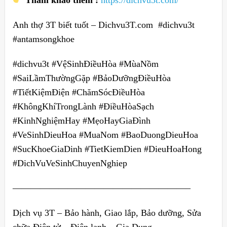
Tham khảo thêm :
https://dichvu3t.com/
Anh thợ 3T biết tuốt – Dichvu3T.com #dichvu3t
#antamsongkhoe
#dichvu3t #VệSinhĐiềuHòa #MùaNồm
#SaiLầmThườngGặp #BảoDưỡngĐiềuHòa
#TiếtKiệmĐiện #ChămSócĐiềuHòa
#KhôngKhíTrongLành #ĐiềuHòaSạch
#KinhNghiệmHay #MẹoHayGiaĐình
#VeSinhDieuHoa #MuaNom #BaoDuongDieuHoa
#SucKhoeGiaDinh #TietKiemDien #DieuHoaHong
#DichVuVeSinhChuyenNghiep
———————————————————–
Dịch vụ 3T – Bảo hành, Giao lắp, Bảo dưỡng, Sửa
chữa Điện tử – Điện lạnh – Gia Dụng