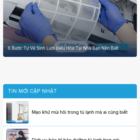
6 Bước Tự Vệ Sinh Lưới Điều Hòa Tại Nhà Bạn Nên Biết
TIN MỚI CẬP NHẬT
Mẹo khử mùi hôi trong tủ lạnh mà ai cũng biết
Dịch vụ bảo trì bảo dưỡng tủ lạnh trọn gói