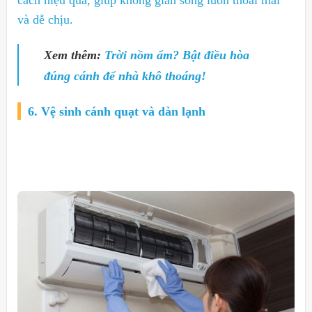
và dễ chịu.
Xem thêm:
Trời nồm ẩm? Bật điều hòa
đúng cánh để nhà khô thoáng!
6. Vệ sinh cánh quạt và dàn lạnh