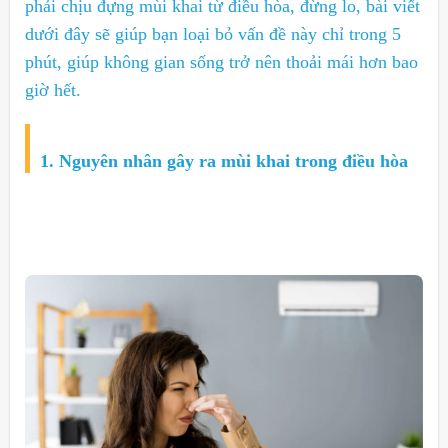
phải chịu đựng mùi khai từ điều hòa, đừng lo, bài viết
dưới đây sẽ giúp bạn loại bỏ vấn đề này chỉ trong 5
phút, giúp không gian sống trở nên thoải mái hơn bao
giờ hết.
1. Nguyên nhân gây ra mùi khai trong điều hòa