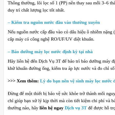
Thông thường, lõi lọc số 1 (PP) nên thay sau mỗi 3–6 thá
duy trì chất lượng lọc tốt nhất.
– Kiểm tra nguồn nước đầu vào thường xuyên
Nếu nguồn nước cấp đầu vào có dấu hiệu ô nhiễm nặng (
cấp máy có công nghệ RO/UF/UV diệt khuẩn.
– Bảo dưỡng máy lọc nước định kỳ tại nhà
Hãy liên hệ đến Dịch Vụ 3T để bảo trì bảo dưỡng máy địn
khử khuẩn đường ống, kiểm tra áp lực nước và đo chỉ số
>>> Xem thêm:
Lý do bạn nên vệ sinh máy lọc nước đ
Đừng để một thiết bị bảo vệ sức khỏe trở thành mối ngu
chỉ giúp bạn xử lý kịp thời mà còn tiết kiệm chi phí và b
thường nào, hãy
liên hệ ngay
Dịch vụ 3T
để được hỗ tr