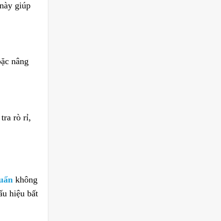
 này giúp
oặc nâng
ra rò rỉ,
huẩn
không
ấu hiệu bất