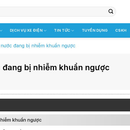
DỊCH VỤ XE ĐIỆN
TIN TỨC
TUYỂN DỤNG
CSKH
c nước đang bị nhiễm khuẩn ngược
c đang bị nhiễm khuẩn ngược
 nhiễm khuẩn ngược