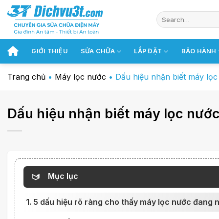
Chuyển
đến
nội
dung
GIỚI THIỆU
SỬA CHỮA
LẮP ĐẶT
BẢO HÀNH
Trang chủ
•
Máy lọc nước
•
Dấu hiệu nhận biết máy lọ
Dấu hiệu nhận biết máy lọc nướ
Mục lục
1. 5 dấu hiệu rõ ràng cho thấy máy lọc nước đang