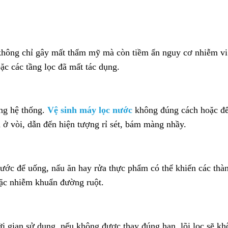
không chỉ gây mất thẩm mỹ mà còn tiềm ẩn nguy cơ nhiễm vi 
ặc các tầng lọc đã mất tác dụng.
ong hệ thống.
Vệ sinh máy lọc nước
không đúng cách hoặc để
 ở vòi, dẫn đến hiện tượng rỉ sét, bám màng nhầy.
ớc để uống, nấu ăn hay rửa thực phẩm có thể khiến các thà
hoặc nhiễm khuẩn đường ruột.
hời gian sử dụng, nếu không được thay đúng hạn, lõi lọc sẽ k