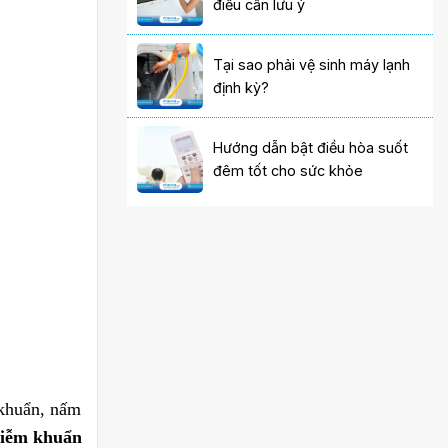
điều cần lưu ý
Tại sao phải vệ sinh máy lạnh
định kỳ?
Hướng dẫn bật điều hòa suốt
đêm tốt cho sức khỏe
 khuẩn, nấm
hiễm khuẩn