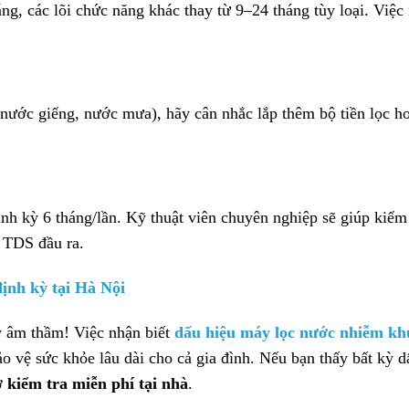
ng, các lõi chức năng khác thay từ 9–24 tháng tùy loại. Việc
nước giếng, nước mưa), hãy cân nhắc lắp thêm bộ tiền lọc h
h kỳ 6 tháng/lần. Kỹ thuật viên chuyên nghiệp sẽ giúp kiểm t
 TDS đầu ra.
ịnh kỳ tại Hà Nội
y âm thầm! Việc nhận biết
dấu hiệu máy lọc nước nhiễm k
ảo vệ sức khỏe lâu dài cho cả gia đình. Nếu bạn thấy bất kỳ d
ợ
kiểm tra miễn phí tại nhà
.