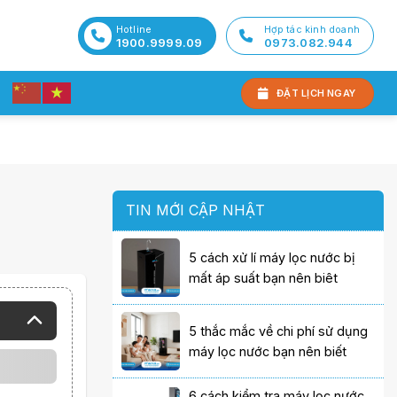
Hotline
Hợp tác kinh doanh
1900.9999.09
0973.082.944
ĐẶT LỊCH NGAY
TIN MỚI CẬP NHẬT
5 cách xử lí máy lọc nước bị
mất áp suất bạn nên biêt
5 thắc mắc về chi phí sử dụng
máy lọc nước bạn nên biết
6 cách kiểm tra máy lọc nước