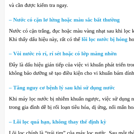
và cần được kiểm tra ngay.
– Nước có cặn lơ lửng hoặc màu sắc bất thường
Nước có cặn trắng, đục hoặc màu vàng nhạt sau khi lọc 
Khi thấy dấu hiệu này, rất có thể
lõi lọc nước bị hỏng
ho
– Vòi nước rò rỉ, rỉ sét hoặc có lớp màng nhờn
Đây là dấu hiệu gián tiếp của việc vi khuẩn phát triển tr
không bảo dưỡng sẽ tạo điều kiện cho vi khuẩn bám dính
– Tăng nguy cơ bệnh lý sau khi sử dụng nước
Khi máy lọc nước bị nhiễm khuẩn ngược, việc sử dụng nư
trong gia đình dễ bị rối loạn tiêu hóa, dị ứng, nổi mẩn 
– Lõi lọc quá hạn, không thay thế định kỳ
Lõi lọc chính là “trái tim” của máy lọc nước. Sau một t