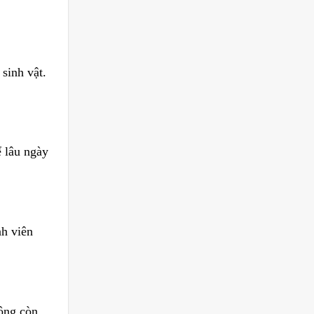
sinh vật.
 lâu ngày
nh viên
hông còn