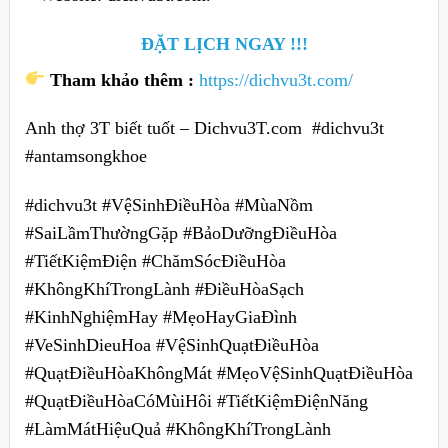
ĐẶT LỊCH NGAY !!!
Tham khảo thêm :
https://dichvu3t.com/
Anh thợ 3T biết tuốt – Dichvu3T.com #dichvu3t
#antamsongkhoe
#dichvu3t #VệSinhĐiềuHòa #MùaNồm
#SaiLầmThườngGặp #BảoDưỡngĐiềuHòa
#TiếtKiệmĐiện #ChămSócĐiềuHòa
#KhôngKhíTrongLành #ĐiềuHòaSạch
#KinhNghiệmHay #MẹoHayGiaĐình
#VeSinhDieuHoa #VệSinhQuạtĐiềuHòa
#QuạtĐiềuHòaKhôngMát #MẹoVệSinhQuạtĐiềuHòa
#QuạtĐiềuHòaCóMùiHôi #TiếtKiệmĐiệnNăng
#LàmMátHiệuQuả #KhôngKhíTrongLành