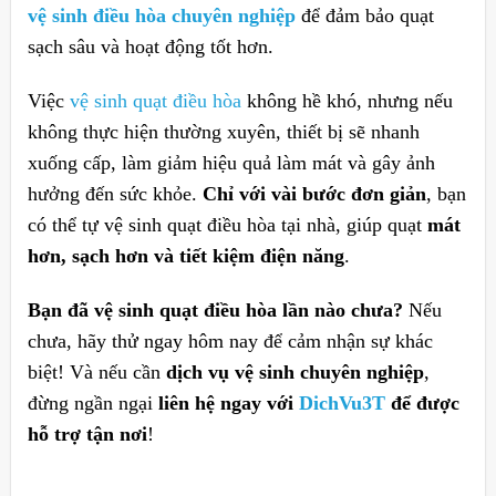
vệ sinh điều hòa chuyên nghiệp
để đảm bảo quạt
sạch sâu và hoạt động tốt hơn.
Việc
vệ sinh quạt điều hòa
không hề khó, nhưng nếu
không thực hiện thường xuyên, thiết bị sẽ nhanh
xuống cấp, làm giảm hiệu quả làm mát và gây ảnh
hưởng đến sức khỏe.
Chỉ với vài bước đơn giản
, bạn
có thể tự vệ sinh quạt điều hòa tại nhà, giúp quạt
mát
hơn, sạch hơn và tiết kiệm điện năng
.
Bạn đã vệ sinh quạt điều hòa lần nào chưa?
Nếu
chưa, hãy thử ngay hôm nay để cảm nhận sự khác
biệt! Và nếu cần
dịch vụ vệ sinh chuyên nghiệp
,
đừng ngần ngại
liên hệ ngay với
DichVu3T
để được
hỗ trợ tận nơi
!