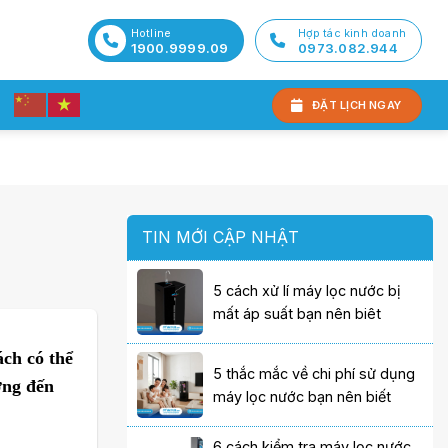
Hotline
Hợp tác kinh doanh
1900.9999.09
0973.082.944
ĐẶT LỊCH NGAY
TIN MỚI CẬP NHẬT
5 cách xử lí máy lọc nước bị
mất áp suất bạn nên biêt
ch có thể
5 thắc mắc về chi phí sử dụng
ởng đến
máy lọc nước bạn nên biết
6 cách kiểm tra máy lọc nước