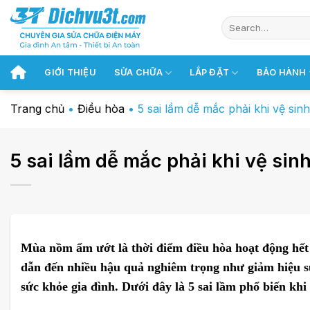
Chuyển
đến
nội
dung
GIỚI THIỆU
SỬA CHỮA
LẮP ĐẶT
BẢO HÀNH
Trang chủ
•
Điều hòa
•
5 sai lầm dễ mắc phải khi vệ si
5 sai lầm dễ mắc phải khi vệ si
Mùa nồm ẩm ướt là thời điểm điều hòa hoạt động hết 
dẫn đến nhiều hậu quả nghiêm trọng như giảm hiệu su
sức khỏe gia đình. Dưới đây là 5 sai lầm phổ biến khi