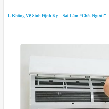
1. Không Vệ Sinh Định Kỳ – Sai Lầm “Chết Người”