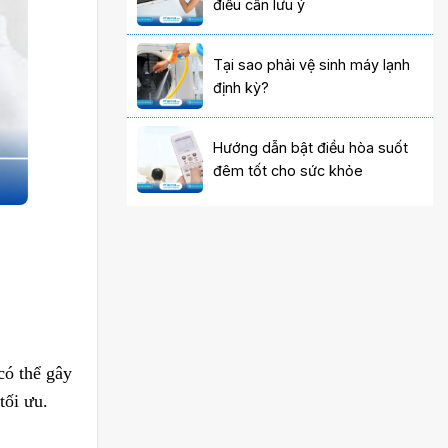
điều cần lưu ý
Tại sao phải vệ sinh máy lạnh
định kỳ?
Hướng dẫn bật điều hòa suốt
đêm tốt cho sức khỏe
có thể gây
tối ưu.