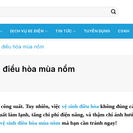
DỊCH VỤ XE ĐIỆN
TIN TỨC
TUYỂN DỤNG
CSKH
nh điều hòa mùa nồm
nh điều hòa mùa nồm
công suất. Tuy nhiên, việc
vệ sinh điều hòa
không đúng cá
ất làm lạnh, tăng chi phí điện năng, và thậm chí ảnh hư
vệ sinh điều hòa mùa nồm
mà bạn cần tránh ngay!