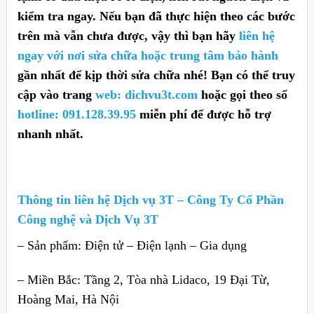
kiểm tra ngay. Nếu bạn đã thực hiện theo các bước
trên mà vẫn chưa được, vậy thì bạn hãy
liên hệ
ngay với nơi sửa chữa hoặc trung tâm bảo hành
gần nhất để kịp thời sửa chữa nhé! Bạn có thể truy
cập vào trang
web: dichvu3t.com
hoặc gọi theo số
hotline: 091.128.39.95
miễn phí để được hỗ trợ
nhanh nhất.
Thông tin liên hệ Dịch vụ 3T – Công Ty Cổ Phần
Công nghệ và Dịch Vụ 3T
– Sản phẩm: Điện tử – Điện lạnh – Gia dụng
– Miền Bắc: Tầng 2, Tòa nhà Lidaco, 19 Đại Từ,
Hoàng Mai, Hà Nội