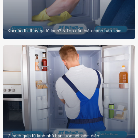
Khi nào thì thay ga tủ lạnh? 5 Top dấu hiệu cảnh báo sớm
7 cách giúp tủ lạnh nhà bạn luôn tiết kiệm điện