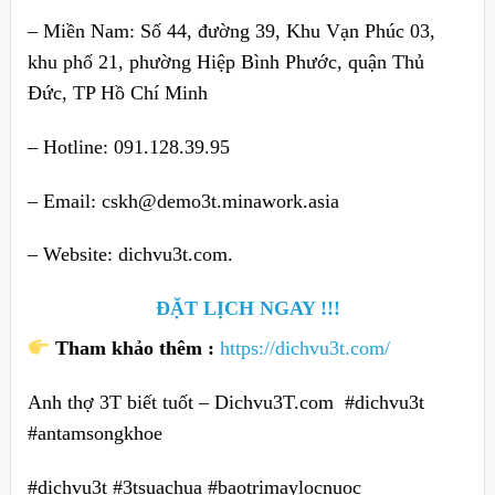
– Miền Nam: Số 44, đường 39, Khu Vạn Phúc 03,
khu phố 21, phường Hiệp Bình Phước, quận Thủ
Đức, TP Hồ Chí Minh
– Hotline: 091.128.39.95
– Email: cskh@demo3t.minawork.asia
– Website: dichvu3t.com.
ĐẶT LỊCH NGAY !!!
Tham khảo thêm :
https://dichvu3t.com/
Anh thợ 3T biết tuốt – Dichvu3T.com #dichvu3t
#antamsongkhoe
#dichvu3t #3tsuachua #baotrimaylocnuoc