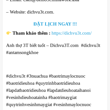
– Website: dichvu3t.com.
ĐẶT LỊCH NGAY !!!
Tham khảo thêm :
https://dichvu3t.com/
Anh thợ 3T biết tuốt – Dichvu3T.com #dichvu3t
#antamsongkhoe
#dichvu3t #3tsuachua #baotrimaylocnuoc
#baotridieuhoa #quytrinhbaotridieuhoa
#lapdatbaotridieuhoa #lapdatdieuhoataihanoi
#vesinhdieuhoatainha #baotrimaygiat
#quytrinhvesinhmaygiat #vesinhmaylocnuoc