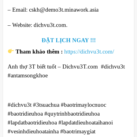
– Email: cskh@demo3t.minawork.asia
– Website: dichvu3t.com.
ĐẶT LỊCH NGAY !!!
Tham khảo thêm :
https://dichvu3t.com/
Anh thợ 3T biết tuốt – Dichvu3T.com #dichvu3t
#antamsongkhoe
#dichvu3t #3tsuachua #baotrimaylocnuoc
#baotridieuhoa #quytrinhbaotridieuhoa
#lapdatbaotridieuhoa #lapdatdieuhoataihanoi
#vesinhdieuhoatainha #baotrimaygiat