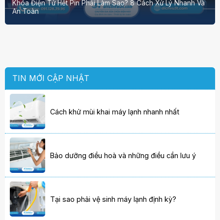
Khóa Điện Tử Hết Pin Phải Làm Sao? 8 Cách Xử Lý Nhanh Và
An Toàn
TIN MỚI CẬP NHẬT
Cách khử mùi khai máy lạnh nhanh nhất
Bảo dưỡng điều hoà và những điều cần lưu ý
Tại sao phải vệ sinh máy lạnh định kỳ?