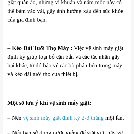
giặt quần áo, những vi khuẩn và nấm mốc này có
thể bám vào vải, gây ảnh hưởng xấu đến sức khỏe
của gia đình bạn.
– Kéo Dài Tuổi Thọ Máy :
Việc vệ sinh máy giặt
định kỳ giúp loại bỏ cặn bẩn và các tác nhân gây
hại khác, từ đó bảo vệ các bộ phận bên trong máy
và kéo dài tuổi thọ của thiết bị.
Một số lưu ý khi vệ sinh máy giặt:
– Nên
vệ sinh máy giặt định kỳ 2-3 tháng
một lần.
– Nếu bạn sử dụng nước giếng để giặt giũ, hãy vệ