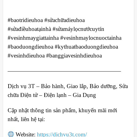
#baotridieuhoa #sửachữadieuhoa
#sửađiềuhoatạinhà #sửamáylọcnướcuytín
#vesinhmaygiattainha #vesinhmaylocnuoctainha
#baoduongdieuhoa #kythuatbaoduongdieuhoa
#vesinhdieuhoa #banggiavesinhdieuhoa
———————————————————–
Dịch vụ 3T – Bảo hành, Giao lắp, Bảo dưỡng, Sửa
chữa Điện tử – Điện lạnh – Gia Dụng
Cập nhật thông tin sản phẩm, khuyến mãi mới
nhất, liên hệ tại:
Website:
https://dichvu3t.com/