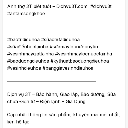
Anh thợ 3T biết tuốt – Dichvu3T.com #dichvu3t
#antamsongkhoe
#baotridieuhoa #sửachữadieuhoa
#sửađiềuhoatạinhà #sửamáylọcnướcuytín
#vesinhmaygiattainha #vesinhmaylocnuoctainha
#baoduongdieuhoa #kythuatbaoduongdieuhoa
#vesinhdieuhoa #banggiavesinhdieuhoa
———————————————————–
Dịch vụ 3T – Bảo hành, Giao lắp, Bảo dưỡng, Sửa
chữa Điện tử – Điện lạnh – Gia Dụng
Cập nhật thông tin sản phẩm, khuyến mãi mới nhất,
liên hệ tại: