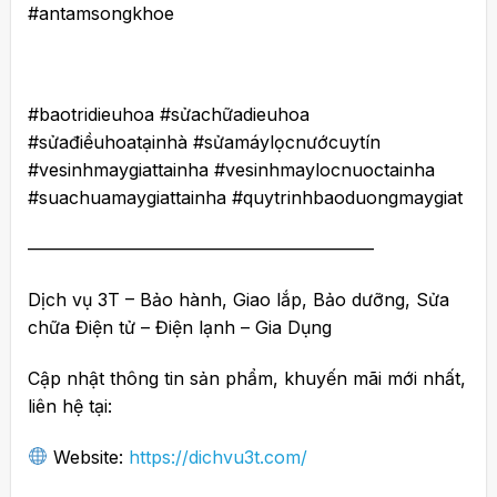
#antamsongkhoe
#baotridieuhoa #sửachữadieuhoa
#sửađiềuhoatạinhà #sửamáylọcnướcuytín
#vesinhmaygiattainha #vesinhmaylocnuoctainha
#suachuamaygiattainha #quytrinhbaoduongmaygiat
———————————————————–
Dịch vụ 3T – Bảo hành, Giao lắp, Bảo dưỡng, Sửa
chữa Điện tử – Điện lạnh – Gia Dụng
Cập nhật thông tin sản phẩm, khuyến mãi mới nhất,
liên hệ tại:
Website:
https://dichvu3t.com/