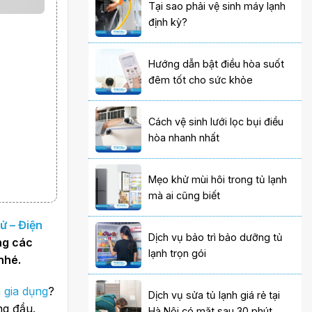
Tại sao phải vệ sinh máy lạnh
định kỳ?
Hướng dẫn bật điều hòa suốt
đêm tốt cho sức khỏe
Cách vệ sinh lưới lọc bụi điều
hòa nhanh nhất
Mẹo khử mùi hôi trong tủ lạnh
mà ai cũng biết
tử – Điện
Dịch vụ bảo trì bảo dưỡng tủ
ng các
lạnh trọn gói
nhé.
à gia dụng
?
Dịch vụ sửa tủ lạnh giá rẻ tại
ng đầu.
Hà Nội có mặt sau 30 phút