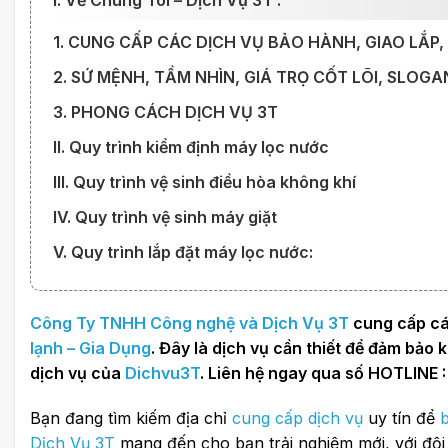
I. Về Chúng Tôi – Dịch Vụ 3T :
1. CUNG CẤP CÁC DỊCH VỤ BẢO HÀNH, GIAO LẮ
2. SỨ MỆNH, TẦM NHÌN, GIÁ TRỌ CỐT LÕI, SLOGA
3. PHONG CÁCH DỊCH VỤ 3T
II. Quy trình kiểm định máy lọc nước
III. Quy trình vệ sinh điều hòa không khí
IV. Quy trình vệ sinh máy giặt
V. Quy trình lắp đặt máy lọc nước:
Công Ty TNHH Công nghệ và Dịch Vụ 3T
cung cấp cá
lạnh – Gia Dụng
. Đây là dịch vụ cần thiết để đảm bảo
dịch vụ của
Dichvu3T
. Liên hệ ngay qua số HOTLINE 
Bạn đang tìm kiếm địa chỉ
cung cấp dịch vụ
uy tín để
Dịch Vụ 3T
mang đến cho bạn trải nghiệm mới, với đội