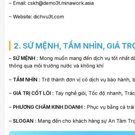
– Email: cskh@demo3t.minawork.asia
– Website: dichvu3t.com
2. SỨ MỆNH, TẦM NHÌN, GIÁ TR
–
SỨ MỆNH
: Mong muốn mang đến dịch vụ tốt nhất d
thông qua môi trường nước và không khí
–
TẦM NHÌN
: Trở thành đơn vị có dịch vụ bảo hành, b
–
GIÁ TRỊ CỐT LÕI
: Tay nghề giỏi, Tốc độ nhanh, Trá
–
PHƯƠNG CHÂM KINH DOANH
: Phục vụ bằng cả trái
–
SLOGAN
: Mang đến cho khách hàng sự An Tâm Trọn