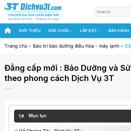
Chuyển
đến
nội
dung
GIỚI THIỆU
SỬA CHỮA
LẮP ĐẶT
BẢO HÀNH
Trang chủ
•
Bảo trì bảo dưỡng điều hòa - máy lạnh
•
Đẳ
Đẳng cấp mới : Bảo Dưỡng và Sửa
theo phong cách Dịch Vụ 3T
Mục lục