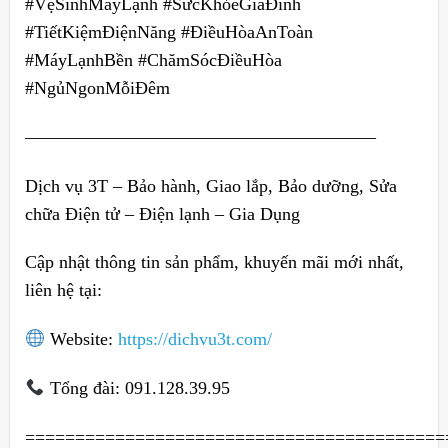
#VệSinhMáyLạnh #SứcKhỏeGiaĐình
#TiếtKiệmĐiệnNăng #ĐiềuHòaAnToàn
#MáyLạnhBền #ChămSócĐiềuHòa
#NgủNgonMỗiĐêm
———————————————————–
Dịch vụ 3T – Bảo hành, Giao lắp, Bảo dưỡng, Sửa
chữa Điện tử – Điện lạnh – Gia Dụng
Cập nhật thông tin sản phẩm, khuyến mãi mới nhất,
liên hệ tại:
Website:
https://dichvu3t.com/
Tổng đài: 091.128.39.95
==========================================