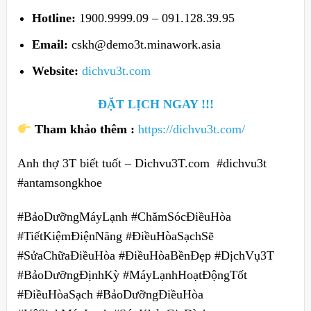
Hotline:
1900.9999.09 – 091.128.39.95
Email:
cskh@demo3t.minawork.asia
Website:
dichvu3t.com
ĐẶT LỊCH NGAY !!!
Tham khảo thêm :
https://dichvu3t.com/
Anh thợ 3T biết tuốt – Dichvu3T.com #dichvu3t
#antamsongkhoe
#BảoDưỡngMáyLạnh #ChămSócĐiềuHòa
#TiếtKiệmĐiệnNăng #ĐiềuHòaSạchSẽ
#SửaChữaĐiềuHòa #ĐiềuHòaBềnĐẹp #DịchVụ3T
#BảoDưỡngĐịnhKỳ #MáyLạnhHoạtĐộngTốt
#ĐiềuHòaSạch #BảoDưỡngĐiềuHòa