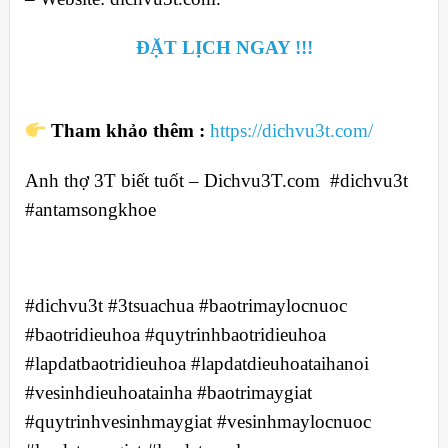
ĐẶT LỊCH NGAY !!!
Tham khảo thêm :
https://dichvu3t.com/
Anh thợ 3T biết tuốt – Dichvu3T.com #dichvu3t
#antamsongkhoe
#dichvu3t #3tsuachua #baotrimaylocnuoc
#baotridieuhoa #quytrinhbaotridieuhoa
#lapdatbaotridieuhoa #lapdatdieuhoataihanoi
#vesinhdieuhoatainha #baotrimaygiat
#quytrinhvesinhmaygiat #vesinhmaylocnuoc